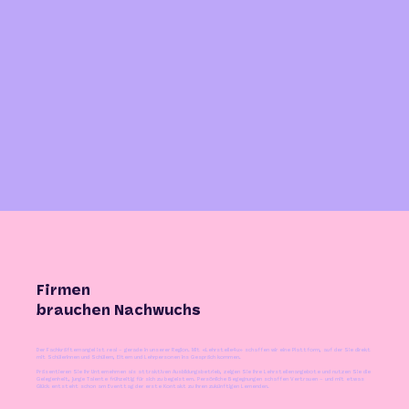
Firmen
brauchen Nachwuchs
Der Fachkräftemangel ist real – gerade in unserer Region. Mit «Lehrstelle4u» schaffen wir eine Plattform, auf der Sie direkt
mit Schülerinnen und Schülern, Eltern und Lehrpersonen ins Gespräch kommen.
Präsentieren Sie Ihr Unternehmen als attraktiven Ausbildungsbetrieb, zeigen Sie Ihre Lehrstellenangebote und nutzen Sie die
Gelegenheit, junge Talente frühzeitig für sich zu begeistern. Persönliche Begegnungen schaffen Vertrauen – und mit etwas
Glück entsteht schon am Eventtag der erste Kontakt zu Ihren zukünftigen Lernenden.