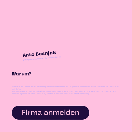
Anto Bosnjak
Lehrlingsverantwortlicher Die Klimamacher AG
Warum?
Sie haben die Chance, Ihr Unternehmen persönlich vorzustellen, ins Gespräch zu kommen und erste Kontakte für Lehrstellen
zu knüpfen.
Das Besondere: Auch Eltern und Lehrpersonen sind vor Ort – die wichtigsten Begleiter in der Berufswahl. So gewinnen Sie
nicht nur Jugendliche für Ihre Lehrstellen, sondern auch deren Vertrauen und Unterstützung.
Firma anmelden