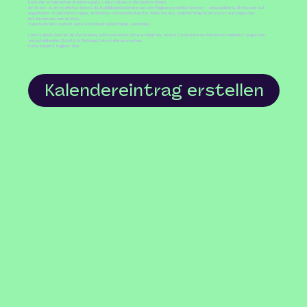
Nach der erfolgreichen Premiere geht Lehrstelle4u in die zweite Runde.
Am Event «Lehrstelle4u» lernst du Ausbildungsbetriebe aus der Region persönlich kennen – unkompliziert, direkt und auf
Augenhöhe. Stell deine Fragen, entdecke spannende Berufe, finde heraus, welcher Weg zu dir passt und zeige den
Unternehmen, wer du bist.
Viele Betriebe suchen aktiv nach ihren zukünftigen Lernenden.
Lehrstelle4u bietet dir die Chance, wertvolle Kontakte zu knüpfen, erste Gespräche zu führen und vielleicht sogar den
entscheidenden Schritt in Richtung Lehrstelle zu machen.
Deine Zukunft beginnt hier.
Kalendereintrag erstellen