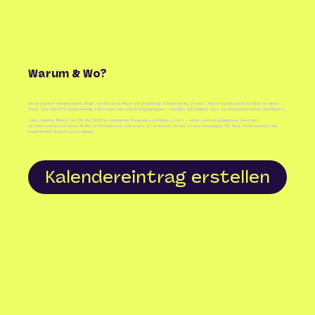
Warum & Wo?
Unsere Berufserlebniswelt bringt erstmals in Arbon und Umgebung Schüler:innen, Eltern, Lehrpersonen und Betriebe an einen
Tisch. Sie schafft Orientierung, Vertrauen und echte Begegnungen – und gibt der Region, was sie dringend braucht: Nachwuchs.
Lehrstelle4u findet am 09. Mai 2026 im modernen Seeparksaal Arbon statt – einer zentral gelegenen, bestens
erschlossenen Location direkt am Bodensee. Der Event-Saal bietet ideale Voraussetzungen für eine strukturierte und
inspirierende Berufsausstellung.
Kalendereintrag erstellen