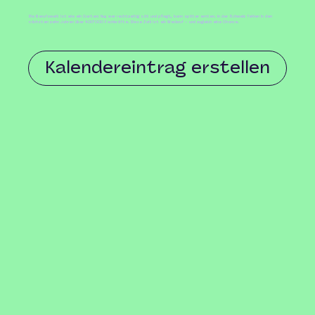
Die Berufswelt ist wie ein Garten: Nur, wer rechtzeitig sät und pflegt, kann später ernten. In der Schweiz fehlen in den
nächsten zehn Jahren über 400’000 Fachkräfte. Diese Zahl ist ein Weckruf – und zugleich eine Chance.
Kalendereintrag erstellen