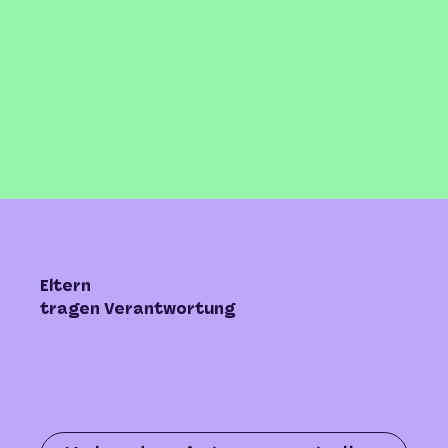
Eltern
tragen Verantwortung
Die Wahl des richtigen Berufs ist ein wichtiger Schritt – und für Jugendliche oft eine grosse Herausforderung. Am Event
«Lehrstelle4u» haben Eltern die Möglichkeit, gemeinsam mit ihren Kindern Betriebe aus der Region kennenzulernen, Fragen zu
stellen und einen authentischen Eindruck von verschiedenen Lehrberufen zu gewinnen.
Der Event bietet einen direkten Austausch mit Ausbildner:innen und Lehrpersonen – nahbar, unkompliziert und praxisnah. So
erhalten Sie wertvolle Informationen aus erster Hand und können Ihr Kind bei einer fundierten Entscheidung unterstützen.