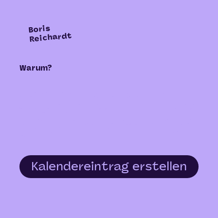
Boris
Reichardt
Präsident Vorstand
Lehrstelle4u
Warum?
Die Berufswahl gehört zu den wichtigsten Entscheidungen im Leben eines jungen Menschen. Gleichzeitig verändert sich die
Arbeitswelt rasant und die Vielfalt an Berufen und Möglichkeiten wird immer grösser.
Mit Lehrstelle4u schaffen wir eine Plattform, auf der Jugendliche Berufe entdecken, Unternehmen kennenlernen und wertvolle
Kontakte knüpfen können. Unser Ziel ist es, Orientierung zu geben, Chancen sichtbar zu machen und Brücken zwischen jungen
Talenten und regionalen Ausbildungsbetrieben zu bauen.
Nach dem erfolgreichen Start freuen wir uns, Lehrstelle4u bereits zum zweiten Mal durchzuführen. Der grosse Zuspruch von
Jugendlichen, Eltern und Unternehmen hat uns gezeigt, dass persönliche Begegnungen und direkte Gespräche nach wie vor der
beste Weg sind, um Perspektiven zu schaffen und Zukunft zu gestalten.
Ich freue mich darauf, gemeinsam mit unseren Ausstellern, Partnern und Besuchenden einen inspirierenden Tag voller
Möglichkeiten zu erleben.
Kalendereintrag erstellen